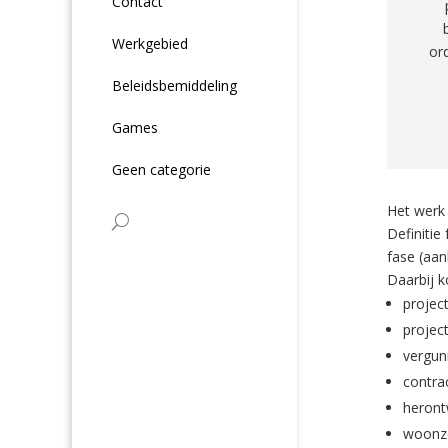
Contact
Werkgebied
or
Beleidsbemiddeling
Games
Geen categorie
Het werk 
Definitie
fase (aan
Daarbij 
projec
projec
vergu
contrac
heront
woonzo