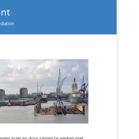
nt
diation
 eigen inzet en door samen te werken met