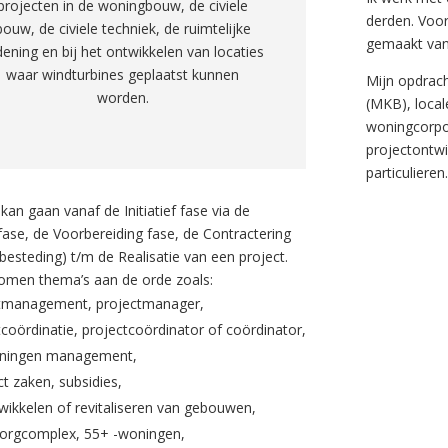
projecten in de woningbouw, de civiele
derden. Voor
bouw, de civiele techniek, de ruimtelijke
gemaakt van
dening en bij het ontwikkelen van locaties
waar windturbines geplaatst kunnen
Mijn opdrach
worden.
(MKB), loca
woningcorpora
projectontw
particulieren.
kan gaan vanaf de Initiatief fase via de
 fase, de Voorbereiding fase, de Contractering
besteding) t/m de Realisatie van een project.
komen thema’s aan de orde zoals:
tmanagement, projectmanager,
tcoördinatie, projectcoördinator of coördinator,
nningen management,
t zaken, subsidies,
wikkelen of revitaliseren van gebouwen,
rgcomplex, 55+ -woningen,